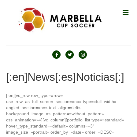
M
E
N
Ú
F
T
I
a
w
n
c
i
s
[:en]News[:es]Noticias[:]
e
t
t
b
t
a
[:en][vc_row row_type=»row»
o
e
g
use_row_as_full_screen_section=»no» type=»full_width»
o
r
r
angled_section=»no» text_align=»left»
background_image_as_pattern=»without_pattern»
k
a
css_animation=»»][vc_column][portfolio_list type=»standard»
m
hover_type_standard=»default» columns=»3″
image_size=»portrait» order_by=»date» order=»DESC»