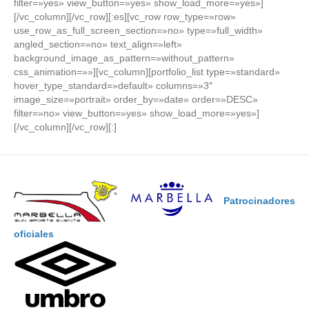
filter=»yes» view_button=»yes» show_load_more=»yes»]
[/vc_column][/vc_row][:es][vc_row row_type=»row»
use_row_as_full_screen_section=»no» type=»full_width»
angled_section=»no» text_align=»left»
background_image_as_pattern=»without_pattern»
css_animation=»»][vc_column][portfolio_list type=»standard»
hover_type_standard=»default» columns=»3″
image_size=»portrait» order_by=»date» order=»DESC»
filter=»no» view_button=»yes» show_load_more=»yes»]
[/vc_column][/vc_row][:]
Patrocinadores
oficiales