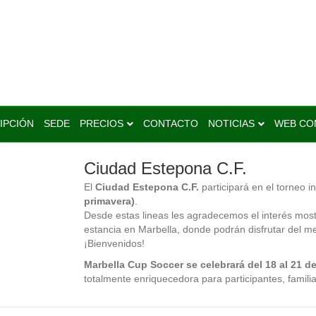
IPCIÓN
SEDE
PRECIOS
CONTACTO
NOTICIAS
WEB CO
Ciudad Estepona C.F.
El
Ciudad Estepona C.F.
participará en el torneo i
primavera)
.
Desde estas lineas les agradecemos el interés most
estancia en Marbella, donde podrán disfrutar del mej
¡Bienvenidos!
Marbella Cup Soccer se celebrará del 18 al 21 de
totalmente enriquecedora para participantes, famili