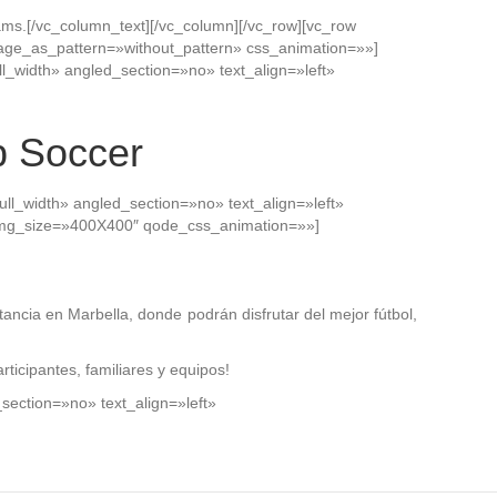
 teams.[/vc_column_text][/vc_column][/vc_row][vc_row
age_as_pattern=»without_pattern» css_animation=»»]
_width» angled_section=»no» text_align=»left»
p Soccer
l_width» angled_section=»no» text_align=»left»
img_size=»400X400″ qode_css_animation=»»]
ancia en Marbella, donde podrán disfrutar del mejor fútbol,
ticipantes, familiares y equipos!
section=»no» text_align=»left»