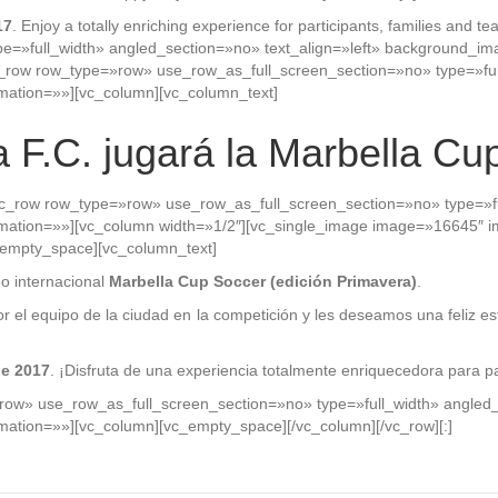
17
. Enjoy a totally enriching experience for participants, families and
e=»full_width» angled_section=»no» text_align=»left» background_im
c_row row_type=»row» use_row_as_full_screen_section=»no» type=»full
ation=»»][vc_column][vc_column_text]
a F.C. jugará la Marbella Cu
vc_row row_type=»row» use_row_as_full_screen_section=»no» type=»ful
mation=»»][vc_column width=»1/2″][vc_single_image image=»16645″ 
_empty_space][vc_column_text]
eo internacional
Marbella Cup Soccer (edición Primavera)
.
 el equipo de la ciudad en la competición y les deseamos una feliz est
de 2017
. ¡Disfruta de una experiencia totalmente enriquecedora para par
row» use_row_as_full_screen_section=»no» type=»full_width» angled_
ation=»»][vc_column][vc_empty_space][/vc_column][/vc_row][:]