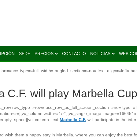
arbella F.C.[:]
IPCIÓN
SEDE
PRECIOS
CONTACTO
NOTICIAS
WEB CO
ion=»no» type=»full_width» angled_section=»no» text_align=»left» b
a C.F. will play Marbella Cu
vc_row row_type=»row» use_row_as_full_screen_section=»no» type=»ful
mation=»»][vc_column width=»1/2″][vc_single_image image=»16645″ 
_empty_space][vc_column_text]
Marbella C.F.
will participate in the in
nd wish them a happy stay in Marbella, where you can enjoy the best 