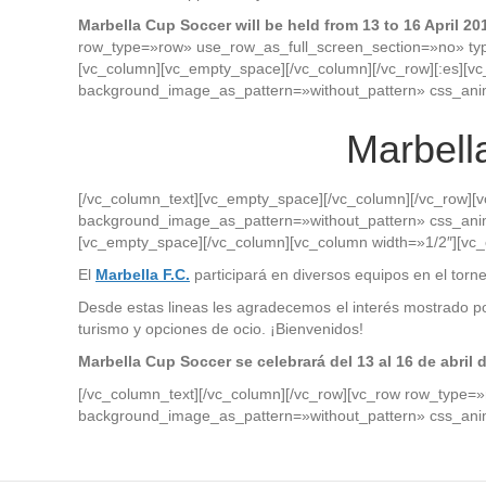
Marbella Cup Soccer will be held from 13 to 16 April 20
row_type=»row» use_row_as_full_screen_section=»no» typ
[vc_column][vc_empty_space][/vc_column][/vc_row][:es][v
background_image_as_pattern=»without_pattern» css_anim
Marbell
[/vc_column_text][vc_empty_space][/vc_column][/vc_row][
background_image_as_pattern=»without_pattern» css_ani
[vc_empty_space][/vc_column][vc_column width=»1/2″][vc
El
Marbella F.C.
participará en diversos equipos en el torn
Desde estas lineas les agradecemos el interés mostrado por
turismo y opciones de ocio. ¡Bienvenidos!
Marbella Cup Soccer se celebrará del 13 al 16 de abril 
[/vc_column_text][/vc_column][/vc_row][vc_row row_type=»
background_image_as_pattern=»without_pattern» css_anim