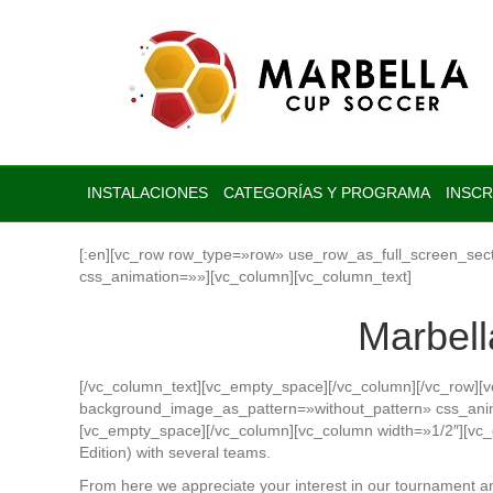
[:en]Marbella C.F.[:es]M
INSTALACIONES
CATEGORÍAS Y PROGRAMA
INSCR
[:en][vc_row row_type=»row» use_row_as_full_screen_sect
css_animation=»»][vc_column][vc_column_text]
Marbell
[/vc_column_text][vc_empty_space][/vc_column][/vc_row][
background_image_as_pattern=»without_pattern» css_ani
[vc_empty_space][/vc_column][vc_column width=»1/2″][vc
Edition) with several teams.
From here we appreciate your interest in our tournament a