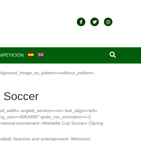
F
T
I
a
w
n
c
i
s
e
t
t
MPETICIÓN
b
t
a
o
e
g
ackground_image_as_pattern=»without_pattern»
o
r
r
k
a
p Soccer
m
l_width» angled_section=»no» text_align=»left»
img_size=»400X400″ qode_css_animation=»»]
ternational tournament «Marbella Cup Soccer» (Spring
football, beaches and entertainment. Welcome!