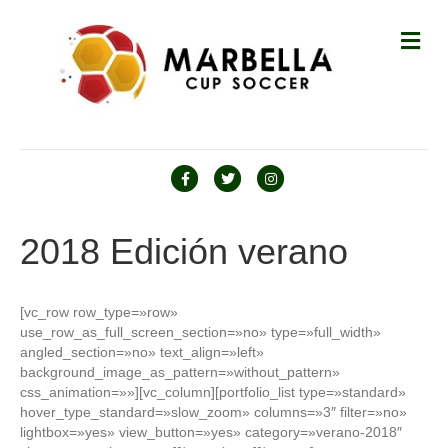
M
E
N
Ú
F
T
I
a
w
n
c
i
s
2018 Edición verano
e
t
t
b
t
a
[vc_row row_type=»row»
o
e
g
use_row_as_full_screen_section=»no» type=»full_width»
o
r
r
angled_section=»no» text_align=»left»
background_image_as_pattern=»without_pattern»
k
a
css_animation=»»][vc_column][portfolio_list type=»standard»
m
hover_type_standard=»slow_zoom» columns=»3″ filter=»no»
lightbox=»yes» view_button=»yes» category=»verano-2018″