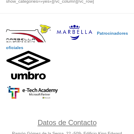
show_categories=»yes»][/vc_column][/vc_row]
Patrocinadores
oficiales
Datos de Contacto
Ramón Gómez de la Serna, 22 -509- Edificio King Edward