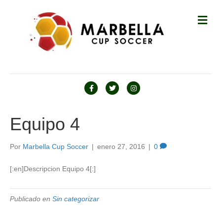
M
E
N
Ú
F
T
I
a
w
n
c
i
s
Equipo 4
e
t
t
b
t
a
Por
Marbella Cup Soccer
|
enero 27, 2016
|
0
o
e
g
[:en]Descripcion Equipo 4[:]
o
r
r
k
a
m
Publicado en
Sin categorizar