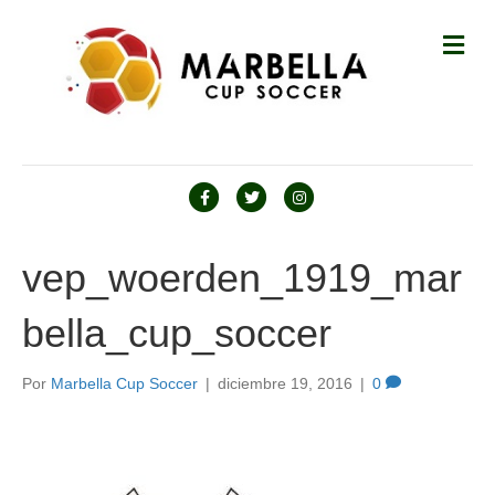
M
E
N
Ú
F
T
I
a
w
n
c
i
s
vep_woerden_1919_mar
e
t
t
bella_cup_soccer
b
t
a
o
e
g
o
r
r
Por
Marbella Cup Soccer
|
diciembre 19, 2016
|
0
k
a
m